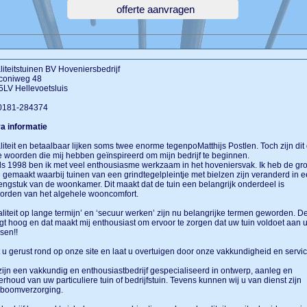
iteitstuinen BV Hoveniersbedrijf
coniweg 48
LV Hellevoetsluis
 0181-284374
a informatie
iteit en betaalbaar lijken soms twee enorme tegenpoMatthijs Postlen. Toch zijn dit
 woorden die mij hebben geïnspireerd om mijn bedrijf te beginnen.
s 1998 ben ik met veel enthousiasme werkzaam in het hoveniersvak. Ik heb de gro
gemaakt waarbij tuinen van een grindtegelpleintje met bielzen zijn veranderd in 
engstuk van de woonkamer. Dit maakt dat de tuin een belangrijk onderdeel is
orden van het algehele wooncomfort.
liteit op lange termijn’ en ‘secuur werken’ zijn nu belangrijke termen geworden. D
ligt hoog en dat maakt mij enthousiast om ervoor te zorgen dat uw tuin voldoet aan 
sen!!
t u gerust rond op onze site en laat u overtuigen door onze vakkundigheid en servic
zijn een vakkundig en enthousiastbedrijf gespecialiseerd in ontwerp, aanleg en
rhoud van uw particuliere tuin of bedrijfstuin. Tevens kunnen wij u van dienst zijn
 boomverzorging.