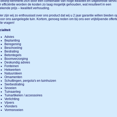
bedrijf kenmerkt zich door een combinatie van hoge kwaliteit en uitgebreide servic
 efficiëntie worden de kosten zo laag mogelijk gehouden, wat resulteert in een
tekende prijs – kwaliteit verhouding.
er zijn wij zo enthousiast over ons product dat wij u 2 jaar garantie willen bieden o
oor ons aangelegde tuin. Kortom, genoeg reden om bij ons een vrijblijvende offert
te vragen!
ialiteit
Advies
Beplanting
Beregening
Beschoeiing
Bestrating
Betontegels
Boomverzorging
Deskundig advies
Fonteinen
Hekwerken
Natuursteen
Ornamenten
Schuttingen, pergola's en tuinhuizen
Sierbestrating
Snoeien
Tuinaanleg
Tuinartikelen / accessoires
Verlichting
Vijvers
Vlonders
Vormsnoeien