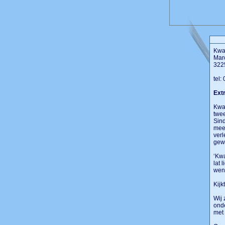
Kwal
Mar
3225
tel:
Extr
Kwal
twee
Sind
mee 
verl
gew
‘Kwa
lat 
wen
Kijk
Wij 
onde
met