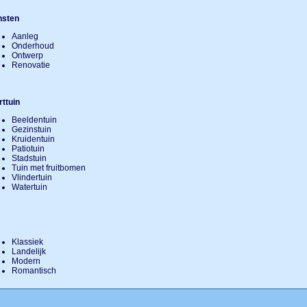
nsten
Aanleg
Onderhoud
Ontwerp
Renovatie
ttuin
Beeldentuin
Gezinstuin
Kruidentuin
Patiotuin
Stadstuin
Tuin met fruitbomen
Vlindertuin
Watertuin
Klassiek
Landelijk
Modern
Romantisch