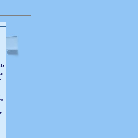
 de
ei
een
e
uw
e.