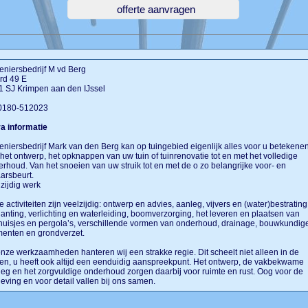
niersbedrijf M vd Berg
rd 49 E
1 SJ Krimpen aan den IJssel
 0180-512023
a informatie
niersbedrijf Mark van den Berg kan op tuingebied eigenlijk alles voor u betekenen
het ontwerp, het opknappen van uw tuin of tuinrenovatie tot en met het volledige
rhoud. Van het snoeien van uw struik tot en met de o zo belangrijke voor- en
aarsbeurt.
zijdig werk
 activiteiten zijn veelzijdig: ontwerp en advies, aanleg, vijvers en (water)bestrating
anting, verlichting en waterleiding, boomverzorging, het leveren en plaatsen van
huisjes en pergola’s, verschillende vormen van onderhoud, drainage, bouwkundig
menten en grondverzet.
onze werkzaamheden hanteren wij een strakke regie. Dit scheelt niet alleen in de
en, u heeft ook altijd een eenduidig aanspreekpunt. Het ontwerp, de vakbekwame
eg en het zorgvuldige onderhoud zorgen daarbij voor ruimte en rust. Oog voor de
ving en voor detail vallen bij ons samen.