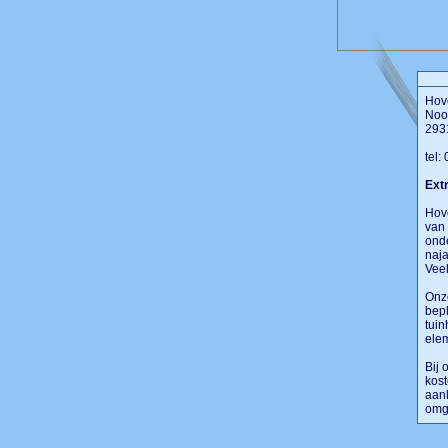
Hove
Noo
293
tel:
Extr
Hove
van 
onde
naj
Veel
Onze
bepl
tuin
ele
Bij 
kost
aanl
omge