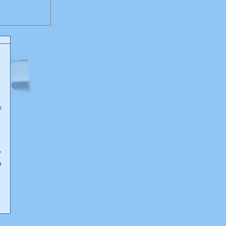
:
,
e