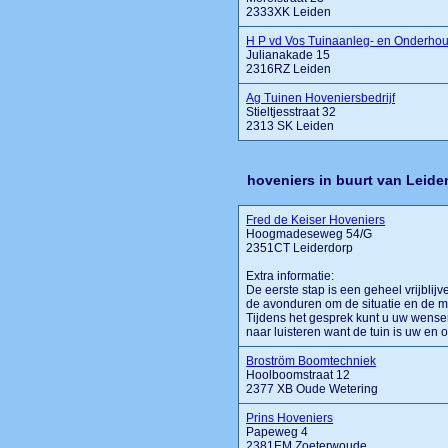
2333XK Leiden
H P vd Vos Tuinaanleg- en Onderho
Julianakade 15
2316RZ Leiden
Ag Tuinen Hoveniersbedrijf
Stieltjesstraat 32
2313 SK Leiden
hoveniers in buurt van Leide
Fred de Keiser Hoveniers
Hoogmadeseweg 54/G
2351CT Leiderdorp
Extra informatie:
De eerste stap is een geheel vrijblij
de avonduren om de situatie en de mo
Tijdens het gesprek kunt u uw wense
naar luisteren want de tuin is uw en on
Broström Boomtechniek
Hoolboomstraat 12
2377 XB Oude Wetering
Prins Hoveniers
Papeweg 4
2381EM Zoeterwoude