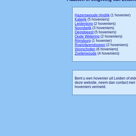
Hazerswoude rijndijk
(1 hovenier)
Katwijk
(5 hoveniers)
Leiderdorp
(2 hoveniers)
Noordwijk
(3 hoveniers)
Oegstgeest
(5 hoveniers)
Oude Wetering
(2 hoveniers)
Rijnsburg
(1 hovenier)
Roelofarendsveen
(2 hoveniers)
Voorschoten
(6 hoveniers)
Zoeterwoude
(4 hoveniers)
Bent u een hovenier uit Leiden of eld
deze website, neem dan contact met 
hoveniers vermeld.