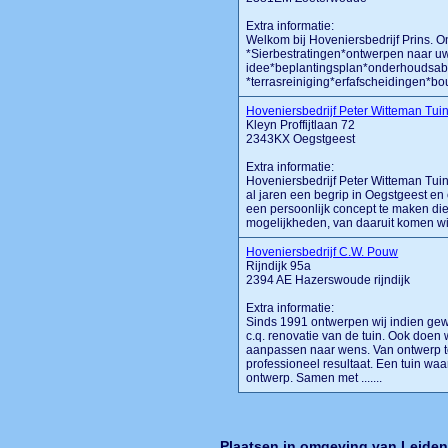
Extra informatie:
Welkom bij Hoveniersbedrijf Prins. O
*Sierbestratingen*ontwerpen naar uw
idee*beplantingsplan*onderhoudsa
*terrasreiniging*erfafscheidingen*bo
Hoveniersbedrijf Peter Witteman Tui
Kleyn Proffijtlaan 72
2343KX Oegstgeest
Extra informatie:
Hoveniersbedrijf Peter Witteman Tuin
al jaren een begrip in Oegstgeest en 
een persoonlijk concept te maken die
mogelijkheden, van daaruit komen wij
Hoveniersbedrijf C.W. Pouw
Rijndijk 95a
2394 AE Hazerswoude rijndijk
Extra informatie:
Sinds 1991 ontwerpen wij indien gew
c.q. renovatie van de tuin. Ook doen 
aanpassen naar wens. Van ontwerp to
professioneel resultaat. Een tuin wa
ontwerp. Samen met .......
Plaatsen in omgeving van Leide