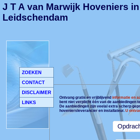
J T A van Marwijk Hoveniers in
Leidschendam
ZOEKEN
CONTACT
DISCLAIMER
Ontvang gratis en vrijblijvend
informatie en 
LINKS
bent niet verplicht één van de aanbiedingen 
De aanbiedingen zijn veelal extra scherp gepri
hoveniersleverancier en installateur.
U ontva