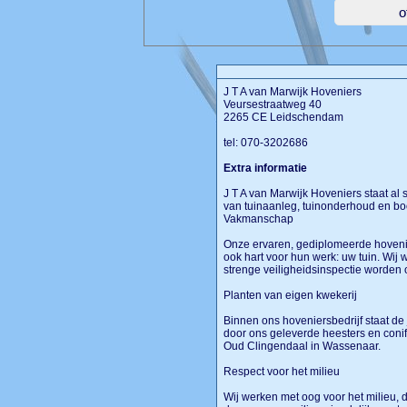
J T A van Marwijk Hoveniers
Veursestraatweg 40
2265 CE Leidschendam
tel: 070-3202686
Extra informatie
J T A van Marwijk Hoveniers staat a
van tuinaanleg, tuinonderhoud en b
Vakmanschap
Onze ervaren, gediplomeerde hoveni
ook hart voor hun werk: uw tuin. Wij
strenge veiligheidsinspectie worde
Planten van eigen kwekerij
Binnen ons hoveniersbedrijf staat de 
door ons geleverde heesters en conif
Oud Clingendaal in Wassenaar.
Respect voor het milieu
Wij werken met oog voor het milieu, 