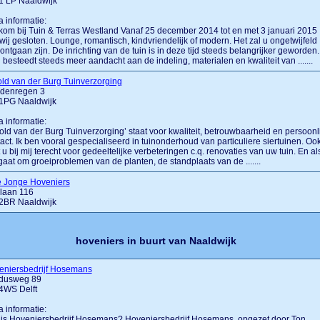
1 LP Naaldwijk
a informatie:
om bij Tuin & Terras Westland Vanaf 25 december 2014 tot en met 3 januari 2015
 wij gesloten. Lounge, romantisch, kindvriendelijk of modern. Het zal u ongetwijfeld
 ontgaan zijn. De inrichting van de tuin is in deze tijd steeds belangrijker geworden.
besteedt steeds meer aandacht aan de indeling, materialen en kwaliteit van .......
ld van der Burg Tuinverzorging
denregen 3
1PG Naaldwijk
a informatie:
old van der Burg Tuinverzorging’ staat voor kwaliteit, betrouwbaarheid en persoonli
act. Ik ben vooral gespecialiseerd in tuinonderhoud van particuliere siertuinen. Oo
 u bij mij terecht voor gedeeltelijke verbeteringen c.q. renovaties van uw tuin. En al
gaat om groeiproblemen van de planten, de standplaats van de .......
e Jonge Hoveniers
laan 116
2BR Naaldwijk
hoveniers in buurt van Naaldwijk
eniersbedrijf Hosemans
dusweg 89
4WS Delft
a informatie:
is Hoveniersbedrijf Hosemans? Hoveniersbedrijf Hosemans, opgezet door Ton