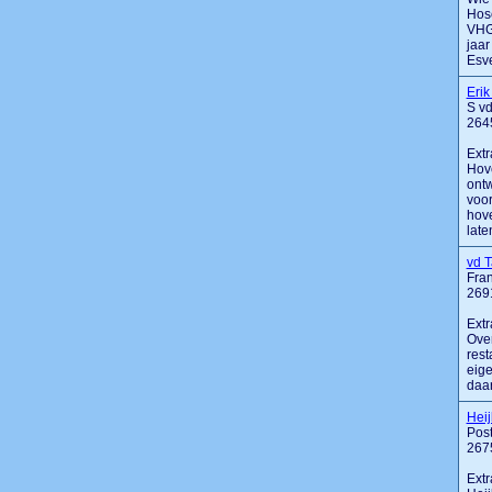
Hose
VHG.
jaar
Esvel
Erik
S v
264
Extr
Hove
ontw
voor
hove
laten
vd 
Fran
269
Extr
Over
rest
eige
daar
Heij
Pos
267
Extr