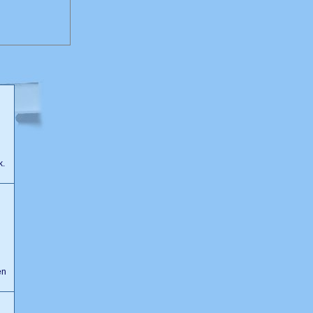
k.
n
en