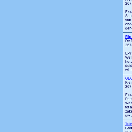
267
Extr
Spot
van 
onde
gehe
Fli
De D
267
Extr
Welk
het 
duid
will
GEC
Kle
267
Extr
Pass
West
tot 
zake
uw ..
Tuin
Gro