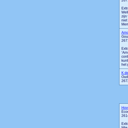
267
Extr
Welk
zijn
niet
Men 
Arno
Gou
267
Extr
‘Arn
cont
kunt
het 
K d
Oud
267
Hov
Eco
261
Extr
Wie 