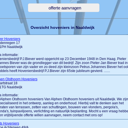
Overzicht hoveniers in Naaldwijk
ver Hoveniers
denregen 17
1PH Naaldwijk
a informatie:
niersbedrijf P.J.Biever werd opgericht op 23 December 1948 in Den Haag. Pieter
nnes Biever was de grondlegger van dit bedrijf. Zijn zoon Pieter-Jan Biever trad in
oetsporen van zijn vader en zo deed zijn kleinzoon Petrus Johannes Biever het oo
ddels heeft Hoveniersbedrijf P.J.Biever zijn 65ste jubileum gevierd. .......
hen Olsthoorn Hoveniers
rtstraat 18
1TG Naaldwijk
a informatie:
Alphen Olsthoorn hoveniers Van Alphen Olsthoorn hoveniers uit Naaldwijk. We zij
ecialiseerd in het ontwerp, aanleg en onderhoud. Hierbij valt te denken aan het
raten van terrassen, zetten van schuttingen, bouwen van vlonders, pergola's,
nda's, tuinpaviljoens, verlichting en natuurlijk beplanting. Mocht u een vraag hebb
en vrijblijvende offerte willen aanvragen, neem contact met ons op!
ts Hoveniers
ne Achterweg 49/A