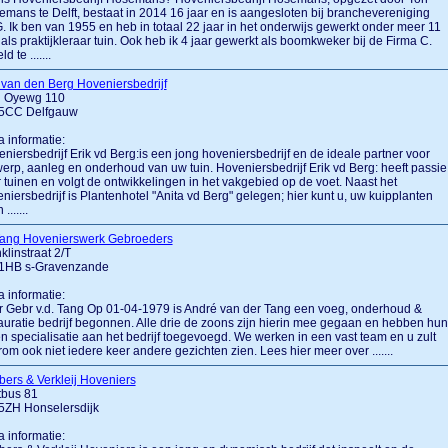
mans te Delft, bestaat in 2014 16 jaar en is aangesloten bij branchevereniging
 Ik ben van 1955 en heb in totaal 22 jaar in het onderwijs gewerkt onder meer 11
 als praktijkleraar tuin. Ook heb ik 4 jaar gewerkt als boomkweker bij de Firma C.
d te .......
 van den Berg Hoveniersbedrijf
d Oyewg 110
5CC Delfgauw
a informatie:
niersbedrijf Erik vd Berg:is een jong hoveniersbedrijf en de ideale partner voor
erp, aanleg en onderhoud van uw tuin. Hoveniersbedrijf Erik vd Berg: heeft passie
 tuinen en volgt de ontwikkelingen in het vakgebied op de voet. Naast het
niersbedrijf is Plantenhotel "Anita vd Berg" gelegen; hier kunt u, uw kuipplanten
 .......
Tang Hovenierswerk Gebroeders
klinstraat 2/T
1HB s-Gravenzande
a informatie:
 Gebr v.d. Tang Op 01-04-1979 is André van der Tang een voeg, onderhoud &
auratie bedrijf begonnen. Alle drie de zoons zijn hierin mee gegaan en hebben hun
n specialisatie aan het bedrijf toegevoegd. We werken in een vast team en u zult
om ook niet iedere keer andere gezichten zien. Lees hier meer over .......
bers & Verkleij Hoveniers
tbus 81
5ZH Honselersdijk
a informatie: