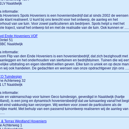
1LV Naaldwijk
a informatie:
s Hoveniers Spots Hoveniers is een hoveniersbedrijf dat al sinds 2002 de wensen
de klant realiseert. U kunt bij ons terecht voor het ontwerp, de aanleg en het
rhoud van uw tuin. Voor zowel particulieren als bedrijven. Spots helpt u met het
le traject, vanaf het ontwerp tot en met de realisatie van de tuin. Ook kunnen er ......
p vd Ende Hoveniers VOF
intel 51
3BC Naaldwijk
a informatie:
om Flip van den Ende Hoveniers is een hoveniersbedrijf, dat zich bezighoudt met
aanleggen en het onderhouden van siertuinen en bedrijfstuinen. Tuinen die wij ee
elijke uitstraling en eigen identiteit willen geven. Elke tuin is uniek en op deze man
en wij ook handelen. De gedachten en wensen van onze opdrachtgever zijn ons .....
O Tuindesign
ine Achterweg 32
1 LT Naaldwijk
a informatie:
ie en vakmanschap voor tuinen Geco tuindesign, gevestigd in Naaldwijk (hartje
land), is een jong en dynamisch hoveniersbedrijf dat uw tuinaanleg vanaf het beg
het eind vakkundig kan verzorgen. Wij werken voor zowel de particuliere als de
lijke markt. Met behulp van een passend tuinontwerp realiseren wij de aanleg van
.....
 & Terras Westland Hoveniers
te Achterweg 1