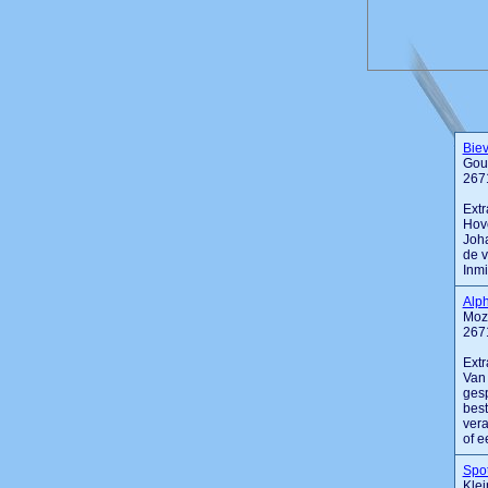
Bie
Gou
267
Extr
Hove
Joha
de v
Inmi
Alp
Moza
267
Extr
Van 
gesp
best
vera
of e
Spo
Klei