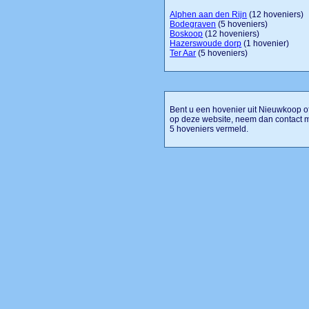
Alphen aan den Rijn
(12 hoveniers)
Bodegraven
(5 hoveniers)
Boskoop
(12 hoveniers)
Hazerswoude dorp
(1 hovenier)
Ter Aar
(5 hoveniers)
Bent u een hovenier uit Nieuwkoop of 
op deze website, neem dan contact 
5 hoveniers vermeld.