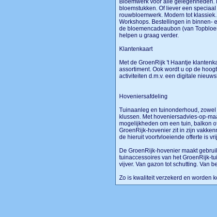
Bloemwerk voor alle gelegenheden. K
bloemstukken. Of liever een speciaal
rouwbloemwerk. Modern tot klassiek.
Workshops. Bestellingen in binnen- 
de bloemencadeaubon (van Topbloeme
helpen u graag verder.
Klantenkaart
Met de GroenRijk 't Haantje klantenka
assortiment. Ook wordt u op de hoog
activiteiten d.m.v. een digitale nieuws
Hoveniersafdeling
Tuinaanleg en tuinonderhoud, zowel bi
klussen. Met hoveniersadvies-op-maa
mogelijkheden om een tuin, balkon of
GroenRijk-hovenier zit in zijn vakkenn
de hieruit voortvloeiende offerte is vr
De GroenRijk-hovenier maakt gebruik
tuinaccessoires van het GroenRijk-tu
vijver. Van gazon tot schutting. Van be
Zo is kwaliteit verzekerd en worden 