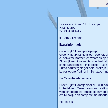
Hoveniers GroenRijk 't Haantje
Haantje 25d
2288CX Rijswijk
tel: 015-2126359
Extra informatie
GroenRijk 't Haantje (Rijswijk)
GroenRijk 't Haantje is een zeer eige
ouderwetse normen en waarden op het
Eigenlijk een flink aantal speciaalza
dakterras of balkon in te richten. Ook
Prima parkeergelegenheid. Met zijn 80
betrouwbare Partner-in-Tuinzaken g
De GroenRijk-hoveniers
GroenRijk 't Haantje voor al uw tuina
bij bedrijven. Onze meerwaarde zit i
wensen toegesneden offerte is vrijbli
om Rijswijk een complete metamorf
BloemRijk