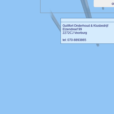
Guillfort Onderhoud & Klusbedrijf
Elzendreef 99
2272CJ Voorburg
tel: 070-8893865