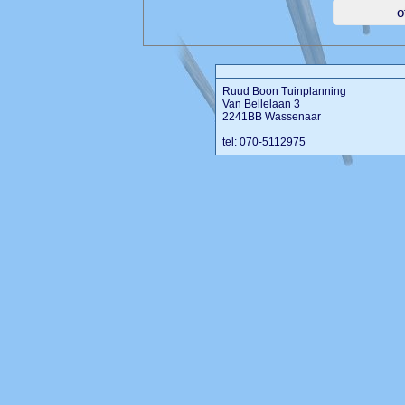
Ruud Boon Tuinplanning
Van Bellelaan 3
2241BB Wassenaar
tel: 070-5112975