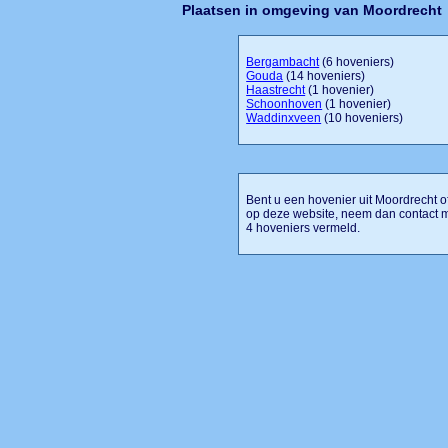
Plaatsen in omgeving van Moordrecht
Bergambacht
(6 hoveniers)
Gouda
(14 hoveniers)
Haastrecht
(1 hovenier)
Schoonhoven
(1 hovenier)
Waddinxveen
(10 hoveniers)
Bent u een hovenier uit Moordrecht of
op deze website, neem dan contact m
4 hoveniers vermeld.