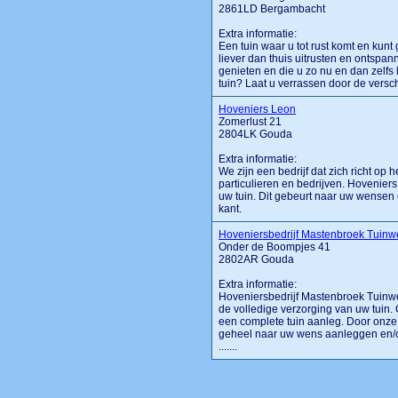
2861LD Bergambacht
Extra informatie:
Een tuin waar u tot rust komt en kun
liever dan thuis uitrusten en ontspann
genieten en die u zo nu en dan zelfs 
tuin? Laat u verrassen door de versch
Hoveniers Leon
Zomerlust 21
2804LK Gouda
Extra informatie:
We zijn een bedrijf dat zich richt op
particulieren en bedrijven. Hovenier
uw tuin. Dit gebeurt naar uw wensen
kant.
Hoveniersbedrijf Mastenbroek Tuinw
Onder de Boompjes 41
2802AR Gouda
Extra informatie:
Hoveniersbedrijf Mastenbroek Tuinwer
de volledige verzorging van uw tuin. 
een complete tuin aanleg. Door onze v
geheel naar uw wens aanleggen en/o
.......