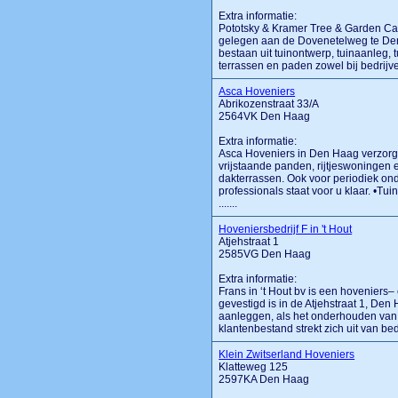
Extra informatie:
Pototsky & Kramer Tree & Garden Care
gelegen aan de Dovenetelweg te D
bestaan uit tuinontwerp, tuinaanleg,
terrassen en paden zowel bij bedrijven a
Asca Hoveniers
Abrikozenstraat 33/A
2564VK Den Haag
Extra informatie:
Asca Hoveniers in Den Haag verzorgt
vrijstaande panden, rijtjeswoningen
dakterrassen. Ook voor periodiek onde
professionals staat voor u klaar. •T
.......
Hoveniersbedrijf F in 't Hout
Atjehstraat 1
2585VG Den Haag
Extra informatie:
Frans in ‘t Hout bv is een hoveniers–
gevestigd is in de Atjehstraat 1, D
aanleggen, als het onderhouden van 
klantenbestand strekt zich uit van bed
Klein Zwitserland Hoveniers
Klatteweg 125
2597KA Den Haag