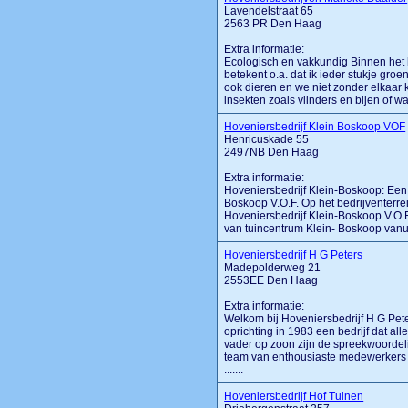
Lavendelstraat 65
2563 PR Den Haag
Extra informatie:
Ecologisch en vakkundig Binnen het ho
betekent o.a. dat ik ieder stukje gro
ook dieren en we niet zonder elkaar 
insekten zoals vlinders en bijen of wa
Hoveniersbedrijf Klein Boskoop VOF
Henricuskade 55
2497NB Den Haag
Extra informatie:
Hoveniersbedrijf Klein-Boskoop: Een 
Boskoop V.O.F. Op het bedrijventerr
Hoveniersbedrijf Klein-Boskoop V.O.F.
van tuincentrum Klein- Boskoop vanu
Hoveniersbedrijf H G Peters
Madepolderweg 21
2553EE Den Haag
Extra informatie:
Welkom bij Hoveniersbedrijf H G Pete
oprichting in 1983 een bedrijf dat al
vader op zoon zijn de spreekwoordel
team van enthousiaste medewerkers s
.......
Hoveniersbedrijf Hof Tuinen