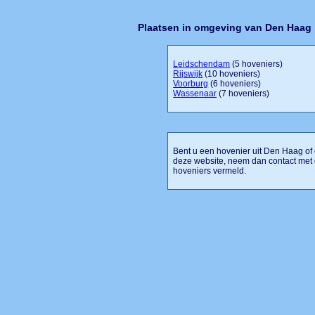
Plaatsen in omgeving van Den Haag
Leidschendam
(5 hoveniers)
Rijswijk
(10 hoveniers)
Voorburg
(6 hoveniers)
Wassenaar
(7 hoveniers)
Bent u een hovenier uit Den Haag of 
deze website, neem dan contact met
hoveniers vermeld.