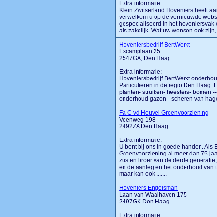
Extra informatie:
Klein Zwitserland Hoveniers heeft aa
verwelkom u op de vernieuwde website
gespecialiseerd in het hoveniersvak en
als zakelijk. Wat uw wensen ook zijn, k
Hoveniersbedrijf BertWerkt
Escamplaan 25
2547GA, Den Haag
Extra informatie:
Hoveniersbedrijf BertWerkt onderhoud
Particulieren in de regio Den Haag. 
planten- struiken- heesters- bomen -
onderhoud gazon --scheren van hagen 
Fa C vd Heuvel Groenvoorziening
Veenweg 198
2492ZA Den Haag
Extra informatie:
U bent bij ons in goede handen. Als
Groenvoorziening al meer dan 75 jaar
zus en broer van de derde generatie,
en de aanleg en het onderhoud van t
maar kan ook .......
Hoveniers Engelsman
Laan van Waalhaven 175
2497GK Den Haag
Extra informatie: