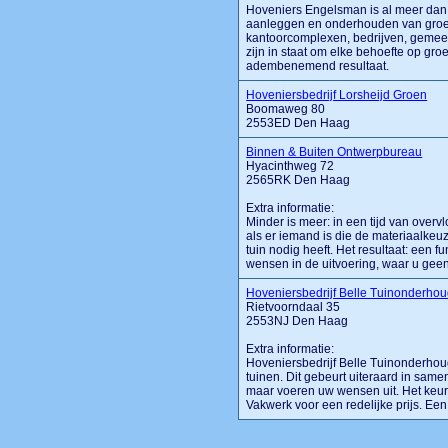
Hoveniers Engelsman is al meer dan 
aanleggen en onderhouden van groe
kantoorcomplexen, bedrijven, gemeent
zijn in staat om elke behoefte op gr
adembenemend resultaat.
Hoveniersbedrijf Lorsheijd Groen
Boomaweg 80
2553ED Den Haag
Binnen & Buiten Ontwerpbureau
Hyacinthweg 72
2565RK Den Haag
Extra informatie:
Minder is meer: in een tijd van over
als er iemand is die de materiaalkeu
tuin nodig heeft. Het resultaat: een 
wensen in de uitvoering, waar u geen m
Hoveniersbedrijf Belle Tuinonderho
Rietvoorndaal 35
2553NJ Den Haag
Extra informatie:
Hoveniersbedrijf Belle Tuinonderhou
tuinen. Dit gebeurt uiteraard in sam
maar voeren uw wensen uit. Het keuri
Vakwerk voor een redelijke prijs. Ee