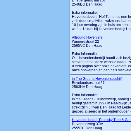
Driebergenstraat 257
2546BG Den Haag
Extra informatie:
Hoveniersbedrijf Hof Tuinen is een 
zich door creativiteit, vakmanschap 
10 jaar ervaring zijn in huis om een t
wenst. U kunt bij Hoveniersbedrijf Hof 
Allround Hoveniers
Wingerdstraat 22
2565VC Den Haag
Extra informatie:
Ons hoveniersbedrijf houdt zich bezi
streven er met deze website naar u zov
u een pagina over onze hoveniers, ee
onze ontwerpen en pagina's met vele fo
in The Greens Hoveniersbedrijf
Bevelandsestraat 57
2583HV Den Haag
Extra informatie:
In the Greens - Tuinontwerp, aanleg 
bedrijf gestart in 1997 in Naaldwijk 
strekt zich uit van Den Haag tot Leiden
gespecialiseerd in het onderhouden e
Hoveniersbedrijf Pototsky Tree & Ga
Dovenetelweg 37/A
2555TC Den Haag