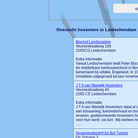
Overzicht hoveniers in Leidschendam
Bischof Landscaping
Veursestraatweg 106
2265CG Leidschendam
Extra informatie:
Vanuit Leidschendam leidt Peter Bisc
de middelbare tuinbouwschool in Bos
tuinenland bij uitstek, Engeland. In 19
inmiddels uitgegroeid tot een hoven
J T A van Marwijk Hoveniers
Veursestraatweg 40
2265 CE Leidschendam
Extra informatie:
J T A van Marwijk Hoveniers staat a
van tuinaanleg, tuinonderhoud en b
ervaren, gediplomeerde hoveniers he
voor hun werk: uw tuin. Wij werken m
.......
Hoveniersbedrijf Ed Bol Tuinen
De Schakel 3