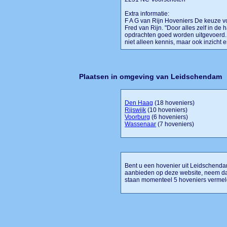
Extra informatie:
F A G van Rijn Hoveniers De keuze v
Fred van Rijn. "Door alles zelf in de
opdrachten goed worden uitgevoerd.
niet alleen kennis, maar ook inzicht en
Plaatsen in omgeving van Leidschendam
Den Haag
(18 hoveniers)
Rijswijk
(10 hoveniers)
Voorburg
(6 hoveniers)
Wassenaar
(7 hoveniers)
Bent u een hovenier uit Leidschendam 
aanbieden op deze website, neem da
staan momenteel 5 hoveniers vermel