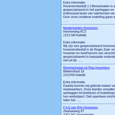
Extra informatie:
Hoveniersbedrijf J.J.Messemaker is al
gespecialiseerd in het aanleggen en
enthousiast team van vakmensen verz
Door onze creatieve instelling gaan 
.......
Mastergarden Hoveniers
Heerenweg 6C5
2222 AM Katwijk
Extra informatie:
Wij zijn een gespecialiseerd hoveniersb
hoveniersbedrijf in de Regio Zuid- e
hovenier en heeft kennis van verschil
gespecialiseerd in bepaalde onderde
niet uit de .......
Remmelzwaal-vd Plas Hoveniers
Blekerstraat 18
2222AN Katwijk
Extra informatie:
Daarbij kunnen wij gebruik maken va
medewerkers. Onze klanten omvatten p
aanleggen tot bedrijven of instellin
hun werkobject. Ook openbare inricht
laten het .......
F A G van Rijn Hoveniers
Zwaluwweg 87
2251 NC Voorschoten