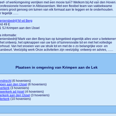
eef- of werkomgeving verrijken met een mooie tuin? Welkom bij Ad van den Hoven
rofessionele hovenier in Alblasserdam. Met een flexibel team van vakbekwame
niers groot genoeg om tuinen van elk formaat aan te leggen en te onderhouden.
tegelijk .......
niersbedrijf M vd Berg
rd 49 E
1 SJ Krimpen aan den IJssel
a informatie:
niersbedrijf Mark van den Berg kan op tuingebied eigenlijk alles voor u betekenen
het ontwerp, het opknappen van uw tuin of tuinrenovatie tot en met het volledige
rhoud. Van het snoeien van uw struik tot en met de o zo belangrijke voor- en
arsbeurt. Veelzijdig werk Onze activiteiten zijn veelzijdig: ontwerp en advies, .......
Plaatsen in omgeving van Krimpen aan de Lek
endrecht
(6 hoveniers)
pen aan den IJssel
(6 hoveniers)
kerkerk
(3 hoveniers)
werkerk ad ijssel
(4 hoveniers)
rkerk aan den IJssel
(3 hoveniers)
derkerk
(10 hoveniers)