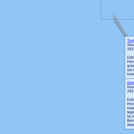
Tuin
Stra
293
Extr
Hove
groe
om t
hove
Gri
Noo
293
Extr
Hov
naa
tege
bij 
Ben
staa