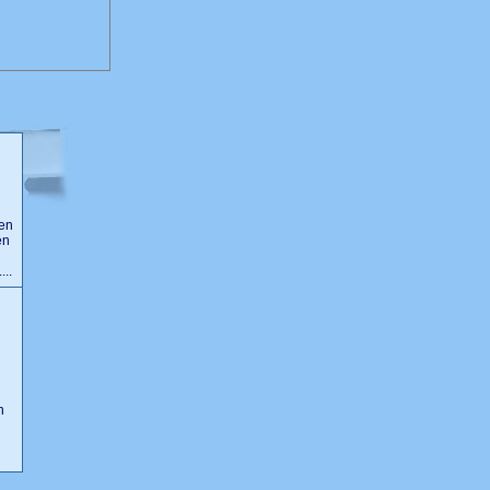
een
en
...
n