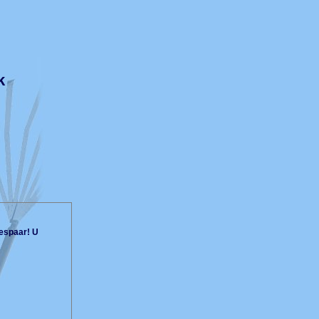
k
espaar! U