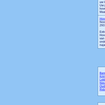
uw l
Uw p
hove
Maar 
Hove
Noo
293
Extr
Hove
van 
onde
naja
Bar
Krim
Lek
Nieu
Oude
Rid