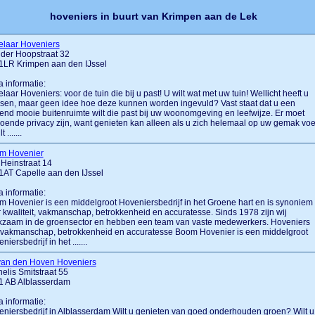
hoveniers in buurt van Krimpen aan de Lek
elaar Hoveniers
der Hoopstraat 32
1LR Krimpen aan den IJssel
a informatie:
laar Hoveniers: voor de tuin die bij u past! U wilt wat met uw tuin! Wellicht heeft u
en, maar geen idee hoe deze kunnen worden ingevuld? Vast staat dat u een
vend mooie buitenruimte wilt die past bij uw woonomgeving en leefwijze. Er moet
oende privacy zijn, want genieten kan alleen als u zich helemaal op uw gemak voel
 .......
m Hovenier
 Heinstraat 14
AT Capelle aan den IJssel
a informatie:
 Hovenier is een middelgroot Hoveniersbedrijf in het Groene hart en is synoniem
 kwaliteit, vakmanschap, betrokkenheid en accuratesse. Sinds 1978 zijn wij
kzaam in de groensector en hebben een team van vaste medewerkers. Hoveniers
 vakmanschap, betrokkenheid en accuratesse Boom Hovenier is een middelgroot
niersbedrijf in het .......
van den Hoven Hoveniers
elis Smitstraat 55
1 AB Alblasserdam
a informatie:
niersbedrijf in Alblasserdam Wilt u genieten van goed onderhouden groen? Wilt u