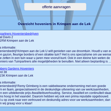
Overzicht hoveniers in Krimpen aan de Lek
partners Hoveniersbedrijven
at Davis 2
1RM Krimpen aan de Lek
a informatie:
niersbedrijf Krimpen aan de Lek U wilt genieten van uw droomtuin. Houdt u van 
n gazon, fleurige borders of een strakke tuin? Het is ons specialisme om uw wens
e zetten in een tuin waar u jaren mee vooruit kunt. Ook in een kleine tuin weten de
niers van Tuinpartners alle mogelijkheden te benutten. Niet alleen beplanting is ....
mberg Gardens Hoveniers
rd 38
1SK Krimpen aan de Lek
a informatie:
eniersbedrijf Remy Grimberg is een vakbekwame onderneming met een goede
m en faam, gespecialiseerd in de deskundige uitvoering van uw werkzaamheden,
n een uitstekende prijs-/kwaliteitsverhouding. Service, kwaliteit en continuïteit staa
ons hoog in het vaandel. Daarom hebben wij ook een prima reputatie opgebouwd.
t u op zoek naar een vertrouwd en deskundig adres voor uw werkzaamheden; dan
n wij graag voor u klaar!