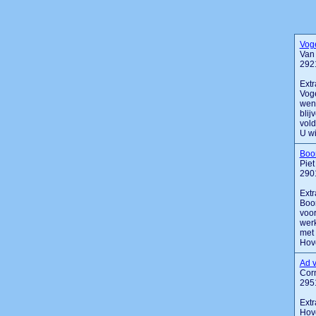
Vog
Van 
292
Extr
Voge
wens
blij
vold
U wilt
Boo
Piet
2901
Extr
Boom
voor
wer
met
Hove
Ad 
Corn
295
Extr
Hove