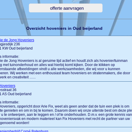
Overzicht hoveniers in Oud beijerland
ie de Jong Hoveniers
gjesdijk 236
1 KW Oud beijerland
a informatie:
e de Jong Hoveniers is al geruime tijd actief en houdt zich als hovenier/tuinman
g met tuinonderhoud en alles wat hierbij komt kijken. Door de klikken op
nstaande afbeeldingen vindt u alle werkzaamheden, die wij voor u kunnen
oeren. Wij werken met een enthousiast team hoveniers en stratenmakers, die door
rk en creativiteit .......
Hoveniers
sstraat 36
1 AS Oud beijerland
a informatie:
Hoveniers, opgericht door Arie Fix, weet als geen ander dat de tuin een plek is om
te genieten en om in bij te komen. Daarom doen wij onze uiterste best om deze pl
 u te ontwerpen, aan te leggen en / of te onderhouden. D.m.v. een grote kennis van
hoveniersvak en modern materieel kan Fix Hoveniers met recht de partner van uw
n genoemd worden!
niersbedrijf Corné Batenburg