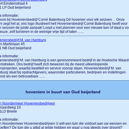
rt Einsteinstraat 4
1 LP Oud beijerland
a informatie:
om bij Hoveniersbedrijf Corné Batenburg Dé hovenier voor elk seizoen… Onze
 zegt het al, ons logo illustreert het! Hoveniersbedrijf Corné Batenburg heeft voor
r seizoen de juiste aanpak! Loopt u met plannen voor een nieuwe tuin of staat u vo
euze, zelf tuinieren in de weinige vrije tijd of laten .......
eniersbedrijf M. van Hamburg
n Martinlaan 45
1 NB Oud beijerland
a informatie:
eniersbedrijf M. van Hamburg is een gerenommeerd bedrijf in de Hoeksche Waard
mstreken. Ons bedrijf heeft zich bewezen bij de meest uiteenlopende
nprojecten, waarbij kwaliteit en service voorop staan. Hoveniersbedrijf M. van
urg staat bij opdrachtgevers, waaronder particulieren, bedrijven en instellingen
nd als een betrouwbare .......
hoveniers in buurt van Oud beijerland
n Noordermeer Hoveniersbedrijven
naardweg 10
LD Brielle
a informatie:
 Noordermeer Hoveniersbedrijven U wilt een tuin die voldoet aan uw wensen en
eften? De tuin die u altijd al wilde hebben en waar u nog steeds over droomt?