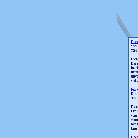
Dan
Stou
326
Extr
Dani
bezi
bove
uitv
vakwe
Fix 
Ribe
326
Extr
Fix 
van 
voor
het 
tui
Hove