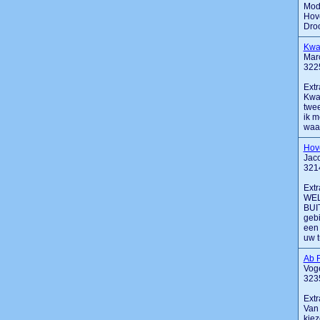
Mode
Hove
Droo
Kwal
Mar
3225
Extr
Kwal
twee
ik m
waar
Hov
Jaco
321
Extr
WEL
BUIT
gebi
een 
uw tu
Ab 
Vog
323
Extr
Van
kiez