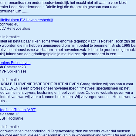
rn, romantisch en onderhoudsvriendelijk het maakt niet uit waar u voor kiest.
nier Leen Noordermeer in Brielle legt die droomtuin gewoon voor u aan.
mtuinen Om .......
iteitstuinen BV Hoveniersbedrijf
coniweg 48
LV Hellevoetsluis
a informatie:
iteit en betaalbaar lijken soms twee enorme tegenpoMatthijs Postlen. Toch zijn dit
 woorden die mij hebben geïnspireerd om mijn bedrijf te beginnen. Sinds 1998 be
et veel enthousiasme werkzaam in het hoveniersvak. Ik heb de groei mee gemaakt
bij tuinen van een grindtegelpleintje met bielzen zijn veranderd in een .......
eniers Buitenleven
b Catsstraat 23
4VP Spijkenisse
a informatie:
KOM BIJ HOVENIERSBEDRIJF BUITENLEVEN Graag stellen wij ons aan u voor.
ENLEVEN is een professioneel hoveniersbedrijf met veel specialismen op het
ed van tuinen, vijvers, bestrating en heel veel meer. Op deze website geven wij u
indruk van wat wij voor u kunnen betekenen. Wij verzorgen voor u: - Het ontwerp 
in - .......
Reefhuis Tuinen (ART)
elgaarde 13
5SH Rockanje
a informatie:
 ontwerp tot en met onderhoud Tegenwoordig zien we steeds vaker dat mensen
en voor een tuin, die een verlengstuk van hun woonomgeving vormt. Om aan deze