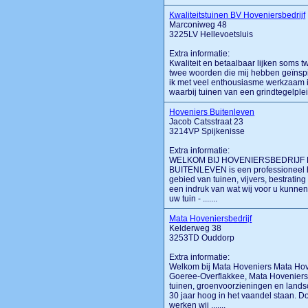
Kwaliteitstuinen BV Hoveniersbedrijf
Marconiweg 48
3225LV Hellevoetsluis
Extra informatie:
Kwaliteit en betaalbaar lijken soms t
twee woorden die mij hebben geïnspi
ik met veel enthousiasme werkzaam i
waarbij tuinen van een grindtegelplein
Hoveniers Buitenleven
Jacob Catsstraat 23
3214VP Spijkenisse
Extra informatie:
WELKOM BIJ HOVENIERSBEDRIJF BUI
BUITENLEVEN is een professioneel ho
gebied van tuinen, vijvers, bestratin
een indruk van wat wij voor u kunnen
uw tuin - .......
Mata Hoveniersbedrijf
Kelderweg 38
3253TD Ouddorp
Extra informatie:
Welkom bij Mata Hoveniers Mata Hove
Goeree-Overflakkee, Mata Hoveniers
tuinen, groenvoorzieningen en landsch
30 jaar hoog in het vaandel staan. D
werken wij .......