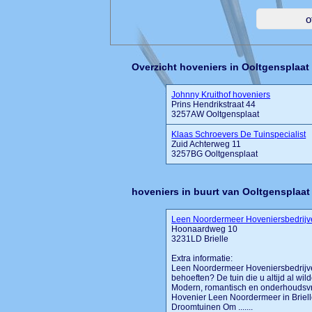
Overzicht hoveniers in Ooltgensplaat
Johnny Kruithof hoveniers
Prins Hendrikstraat 44
3257AW Ooltgensplaat
Klaas Schroevers De Tuinspecialist
Zuid Achterweg 11
3257BG Ooltgensplaat
hoveniers in buurt van Ooltgensplaat
Leen Noordermeer Hoveniersbedrijv
Hoonaardweg 10
3231LD Brielle
Extra informatie:
Leen Noordermeer Hoveniersbedrijve
behoeften? De tuin die u altijd al w
Modern, romantisch en onderhoudsvrie
Hovenier Leen Noordermeer in Briell
Droomtuinen Om .......