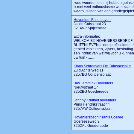
twee woorden die mij hebben geïnspi
ik met veel enthousiasme werkzaam i
waarbij tuinen van een grindtegelplein
Hoveniers Buitenleven
Jacob Catsstraat 23
3214VP Spijkenisse
Extra informatie:
WELKOM BIJ HOVENIERSBEDRIJF BUI
BUITENLEVEN is een professioneel ho
gebied van tuinen, vijvers, bestratin
een indruk van wat wij voor u kunnen
uw tuin - .......
Klaas Schroevers De Tuinspecialist
Zuid Achterweg 11
3257BG Ooltgensplaat
Bas Temmink Hoveniers
Nieuwstraat 17
3252BG Goedereede
Johnny Kruithof hoveniers
Prins Hendrikstraat 44
3257AW Ooltgensplaat
Hoveniersbedrijf Tanis Goeree
Goereeseweg 9
3252AL Goedereede