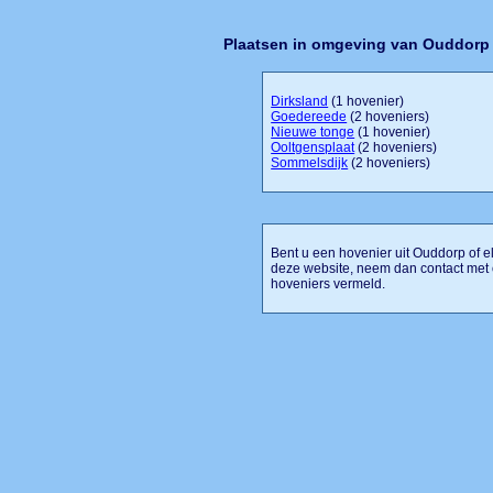
Plaatsen in omgeving van Ouddorp
Dirksland
(1 hovenier)
Goedereede
(2 hoveniers)
Nieuwe tonge
(1 hovenier)
Ooltgensplaat
(2 hoveniers)
Sommelsdijk
(2 hoveniers)
Bent u een hovenier uit Ouddorp of el
deze website, neem dan contact met
hoveniers vermeld.