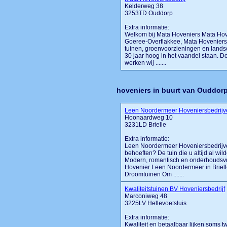
Kelderweg 38
3253TD Ouddorp
Extra informatie:
Welkom bij Mata Hoveniers Mata Hove
Goeree-Overflakkee, Mata Hoveniers
tuinen, groenvoorzieningen en landsch
30 jaar hoog in het vaandel staan. D
werken wij .......
hoveniers in buurt van Ouddor
Leen Noordermeer Hoveniersbedrijv
Hoonaardweg 10
3231LD Brielle
Extra informatie:
Leen Noordermeer Hoveniersbedrijve
behoeften? De tuin die u altijd al w
Modern, romantisch en onderhoudsvrie
Hovenier Leen Noordermeer in Briell
Droomtuinen Om .......
Kwaliteitstuinen BV Hoveniersbedrijf
Marconiweg 48
3225LV Hellevoetsluis
Extra informatie:
Kwaliteit en betaalbaar lijken soms t